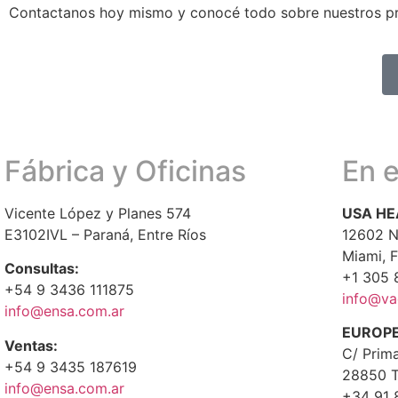
Contactanos hoy mismo y conocé todo sobre nuestros p
Fábrica y Oficinas
En 
Vicente López y Planes 574
USA H
E3102IVL – Paraná, Entre Ríos
12602 N
Miami, 
Consultas:
+1 305 
+54 9 3436 111875
info@va
info@ensa.com.ar
EUROP
Ventas:
C/ Prim
+54 9 3435 187619
28850 T
info@ensa.com.ar
+34 91 