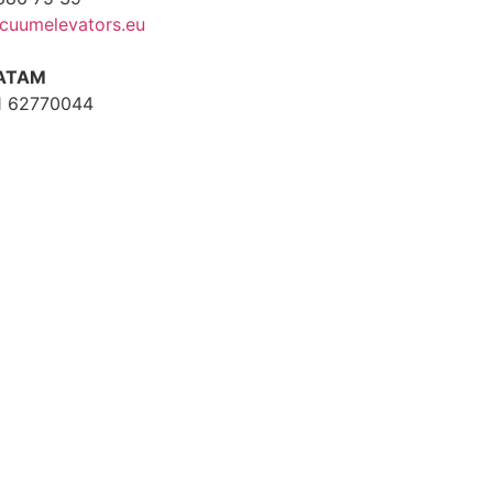
cuumelevators.eu
ATAM
1 62770044