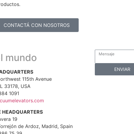
roductos.
CONTACTÁ CON NOSOTROS
el mundo
ENVIAR
EADQUARTERS
orthwest 115th Avenue
FL 33178, USA
884 1091
cuumelevators.com
E HEADQUARTERS
avera 19
orrejón de Ardoz, Madrid, Spain
886 75 39