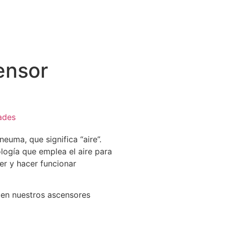
ensor
ades
euma, que significa “aire”.
ología que emplea el aire para
er y hacer funcionar
 en nuestros ascensores