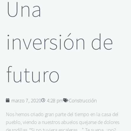
Una
inversión de
futuro
marzo 7, 2020
4:28 pm
Construcción
Nos hemos criado gran parte del tiempo en la casa del
pueblo, viendo a nuestros abuelos quejarse de dolores
de rodillas. “Si no tuviera escaleras…”. Te suena, ¿no?