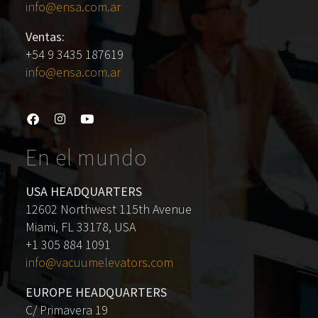
info@ensa.com.ar
Ventas:
+54 9 3435 187619
info@ensa.com.ar
En el mundo
USA HEADQUARTERS
12602 Northwest 115th Avenue
Miami, FL 33178, USA
+1 305 884 1091
info@vacuumelevators.com
EUROPE HEADQUARTERS
C/ Primavera 19