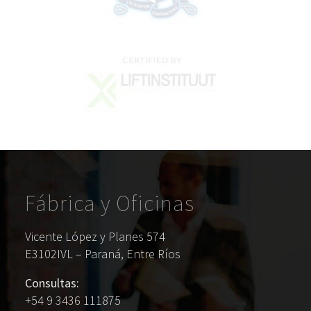
Fábrica y Oficinas
Vicente López y Planes 574
E3102IVL – Paraná, Entre Ríos
Consultas:
+54 9 3436 111875